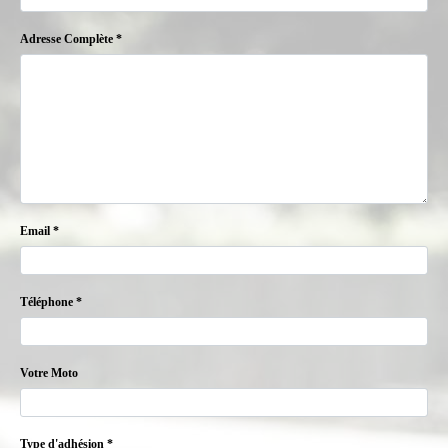
Adresse Complète *
Email *
Téléphone *
Votre Moto
Type d'adhésion *